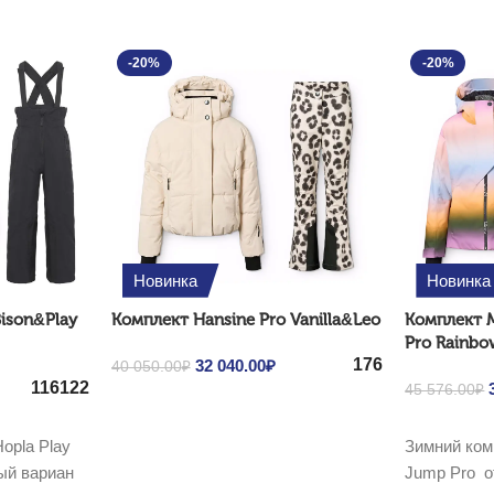
-20%
-20%
Новинка
Новинка
ison&Play
Комплект Hansine Pro Vanilla&Leo
Комплект 
Pro Rainbo
176
Original price was: 40
32 040.00
₽
Current price
40 050.00
₽
116
122
 was: 38
rrent price
050.00₽.
is: 32 040.00₽.
45 576.00
₽
Выбрать ...
: 30 960.00₽.
Выбрать ...
opla Play
Зимний ком
ный вариан
Jump Pro о