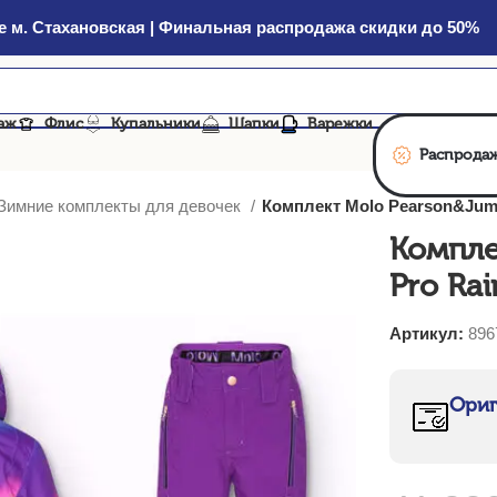
 м. Стахановская | Финальная распродажа скидки до 50%
аж
Флис
Купальники
Шапки
Варежки
Распрода
Зимние комплекты для девочек
Комплект Molo Pearson&Jum
Компле
Pro Ra
Артикул:
896
Ориг