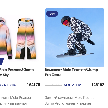
-20%
Molo Pearson&Jump
Комплект Molo Pearson&Jump
w Sky
Pro Zebra
164
176
146
152
Original price was: 45
36 460.80
₽
Current price
Original price was: 43
34 812.00
₽
Current price
43 515.00
₽
576.00₽.
is: 36 460.80₽.
515.00₽.
is: 34 812.00₽.
Выбрать ...
плект Molo Pearson
Зимний комплект Molo Pearson
тличный вариан
Jump Pro отличный вариан