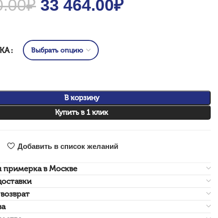
0.00
₽
Original price was: 41
33 464.00
₽
Current
830.00₽.
price is: 33
464.00₽.
НКА
В корзину
Купить в 1 клик
Добавить в список желаний
и примерка в Москве
доставки
возврат
за