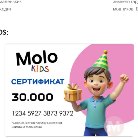
 маленьких
зимнего га
входит
модников. 
зимняя кур
S: