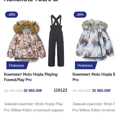
-20%
-20%
Новинка
Новинка
Комплект Molo Hopla Playing
Комплект Molo Hopla B
Foxes&Play Pro
Pro
116
122
Original price was: 38
30 960.00
₽
Current price
Original price
30 960.00
₽
Cu
38 700.00
₽
38 700.00
₽
700.00₽.
is: 30 960.00₽.
700.00₽.
is
Выбрать ...
Выбрать ...
Зимний комплект Molo Hopla Play
Зимний комплект Molo H
Pro Willow Kitten отличный вариан
Pro Willow Kitten отлич