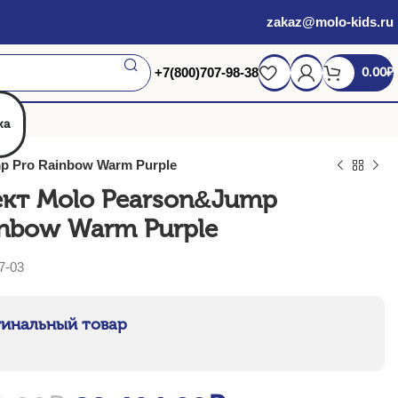
zakaz@molo-kids.ru
+7(800)707-98-38
0.00
₽
жа
p Pro Rainbow Warm Purple
кт Molo Pearson&Jump
inbow Warm Purple
7-03
инальный товар