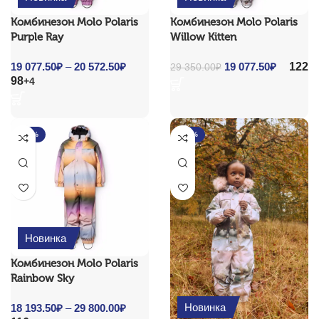
Комбинезон Molo Polaris
Комбинезон Molo Polaris
Purple Ray
Willow Kitten
122
19 077.50
₽
–
20 572.50
₽
Price
Original price
19 077.50
₽
Current
29 350.00
₽
98
+4
range:
was: 29 350.00₽.
price is:
19
19
077.50₽
077.50₽.
through
-35%
-35%
20
572.50₽
Новинка
Комбинезон Molo Polaris
Rainbow Sky
Новинка
18 193.50
₽
–
29 800.00
₽
Price