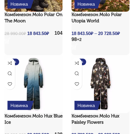
Новинка
Новинка
Комбинезон Molo Polar On
Комбинезон Molo Polar
The Moon
Utopia World
104
Original price
18 843.50
₽
Current
18 843.50
₽
–
20 728.50
₽
Price
28 990.00
₽
98
was: 28 990.00₽.
price is:
+2
range:
18
18
843.50₽.
843.50
throug
-35%
-35%
20
728.50
Новинка
Новинка
Комбинезон Molo Hux Blue
Комбинезон Molo Hux
Ice
Paisley Flowers