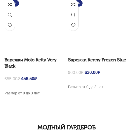
-30%
-30%
Варежки Molo Ketty Very
Варежки Kenny Frozen Blue
Black
Original price was:
630.00
₽
Current price
900.00
₽
Original price was:
458.50
₽
Current price
900.00₽.
is: 630.00₽.
655.00
₽
655.00₽.
is: 458.50₽.
Размер от 0 до 3 лет
Размер от 0 до 3 лет
МОДНЫЙ ГАРДЕРОБ