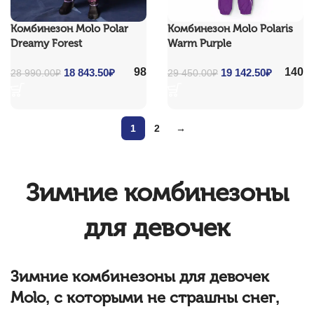
Комбинезон Molo Polar
Комбинезон Molo Polaris
Dreamy Forest
Warm Purple
98
140
Original price
18 843.50
₽
Current
Original price
19 142.50
₽
Current
28 990.00
₽
29 450.00
₽
was: 28 990.00₽.
price is:
was: 29 450.00₽.
price is:
18
19
843.50₽.
142.50₽.
1
2
→
Зимние комбинезоны
для девочек
Зимние комбинезоны для девочек
Molo, с которыми не страшны снег,