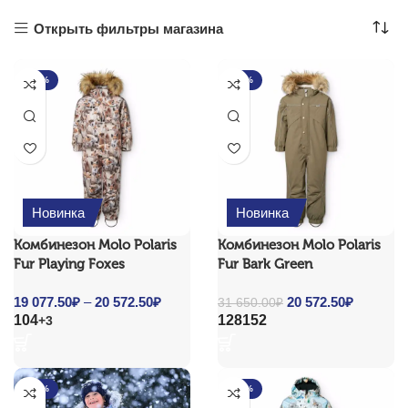
Открыть фильтры магазина
-35%
-35%
Новинка
Новинка
Комбинезон Molo Polaris
Комбинезон Molo Polaris
Fur Playing Foxes
Fur Bark Green
19 077.50
₽
–
20 572.50
₽
Price
Original price
20 572.50
₽
Current
31 650.00
₽
104
128
152
+3
range:
was: 31 650.00₽.
price is:
19
20
077.50₽
572.50₽.
through
-35%
-35%
20