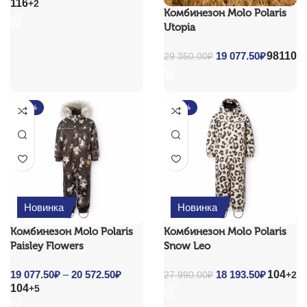
116
+2
range:
Комбинезон Molo Polaris
18
Utopia
193.50₽
through
98
110
Original price
19 077.50
₽
Current
29 350.00
₽
29
was: 29 350.00₽.
price is:
800.00₽
19
077.50₽.
-35%
-35%
Новинка
Новинка
Комбинезон Molo Polaris
Комбинезон Molo Polaris
Paisley Flowers
Snow Leo
104
19 077.50
₽
–
20 572.50
₽
Price
Original price
18 193.50
₽
Current
+2
27 990.00
₽
104
+5
range:
was: 27 990.00₽.
price is:
19
18