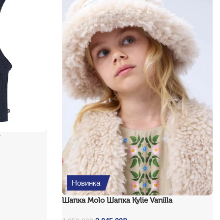
y
220.00₽.
e is: 3
Новинка
Шапка Molo Шапка Kylie Vanilla