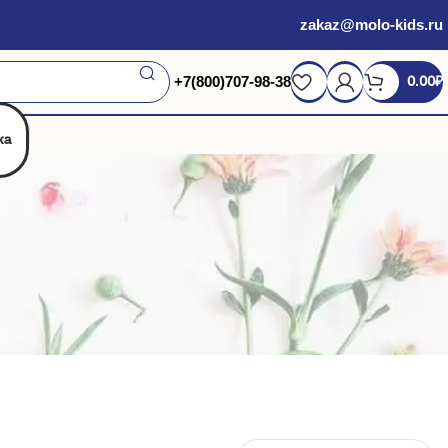
zakaz@molo-kids.ru
+7(800)707-98-38
0.00
₽
жа