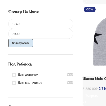
Весна 2026
Демисезон
-30%
Фильтр По Цене
2025-2026
КАТАЛОГ
Минимальная цена
Максимальная цена
Фильтровать
Пол Ребенка
Для девочек
(39)
Шапка Molo C
Для мальчиков
(38)
Orig
2 71
3 880.00
₽
Выбрать ...