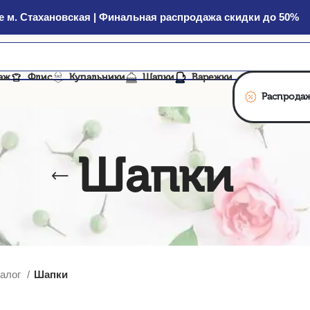
 м. Стахановская | Финальная распродажа скидки до 50%
аж
Флис
Купальники
Шапки
Варежки
Распрода
Шапки
талог
Шапки