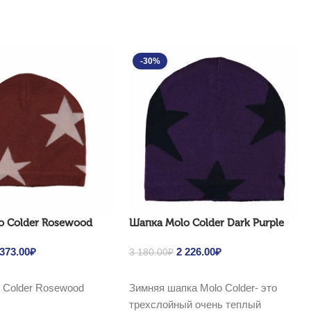
-30%
o Colder Rosewood
Шапка Molo Colder Dark Purple
riginal price was: 3
 373.00
₽
Current price is:
Original price was: 3
2 226.00
₽
Current price is:
3 180.00
₽
90.00₽.
2 373.00₽.
180.00₽.
2 226.00₽.
Выбрать ...
 Colder Rosewood
Зимняя шапка Molo Colder- это
трехслойный очень теплый