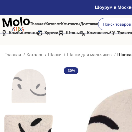
Шоурум в Москве
Главная
Каталог
Контакты
Доставка
Комбинезоны
Куртки
Штаны
Комплекты
Трикот
Главная
Каталог
Шапки
Шапки для мальчиков
Шапка 
-30%