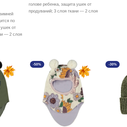
голове ребенка, защита ушек от
0.00₽.
продуваний; 3 слоя ткани — 2 слоя
зимней
ится по
 ушек от
ни — 2 слоя
-50%
-30%