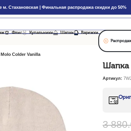
 м. Стахановская | Финальная распродажа скидки до 50%
аж
Флис
Купальники
Шапки
Варежки
Распрода
Molo Colder Vanilla
Шапка 
Артикул:
7W2
Ориг
3 880