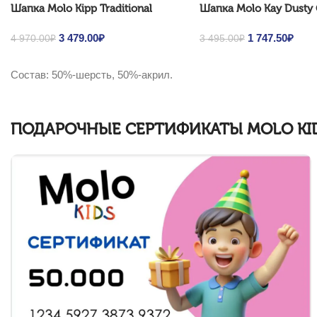
Шапка Molo Kipp Traditional
Шапка Molo Kay Dusty
Original price was: 4
3 479.00
₽
Current price is:
Original price 
1 747.50
₽
Curre
4 970.00
₽
3 495.00
₽
970.00₽.
3 479.00₽.
495.00₽.
1 74
Выбрать ...
Выбрать ...
Состав: 50%-шерсть, 50%-акрил.
ПОДАРОЧНЫЕ СЕРТИФИКАТЫ MOLO KID