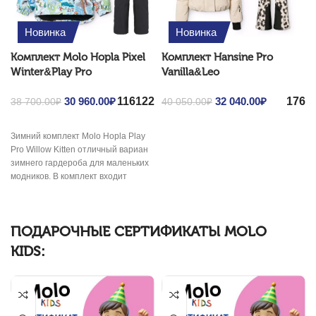
Новинка
Новинка
Комплект Molo Hopla Pixel
Комплект Hansine Pro
Winter&Play Pro
Vanilla&Leo
116
122
176
Original price was:
30 960.00
₽
Current
Original price was:
32 040.00
₽
Current
38 700.00
₽
40 050.00
₽
38 700.00₽.
price is:
40 050.00₽.
price is:
30
32
Зимний комплект Molo Hopla Play
960.00₽.
040.00₽.
Pro Willow Kitten отличный вариан
зимнего гардероба для маленьких
модников. В комплект входит
зимняя куртка
ПОДАРОЧНЫЕ СЕРТИФИКАТЫ MOLO
KIDS: