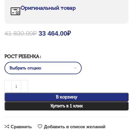
Оригинальный товар
41 830.00
₽
Original price was: 41
33 464.00
₽
Current price is:
830.00₽.
33 464.00₽.
РОСТ РЕБЕНКА
В корзину
Купить в 1 клик
Сравнить
Добавить в список желаний