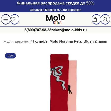
Финальная распродажа скидки до 50%
Шоурум в Москве м. Стахановская
8(800)707-98-38
zakaz@molo-kids.ru
отаж для девочек
Гольфы Molo Norvina Petal Blush 2 пары
-30%