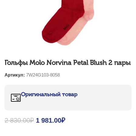
Гольфы Molo Norvina Petal Blush 2 пары
Артикул:
7W24G103-8058
Оригинальный товар
2 830.00
₽
Original price was: 2 830.00₽.
1 981.00
₽
Current price is: 1
981.00₽.