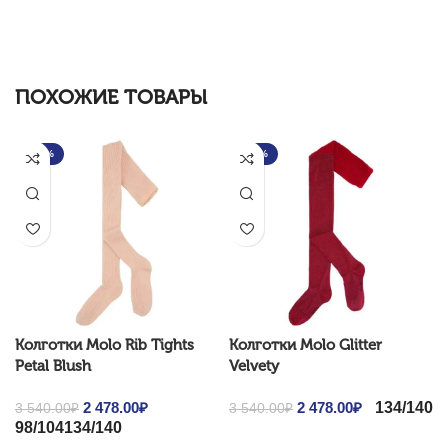
ПОХОЖИЕ ТОВАРЫ
-30%
-30%
Колготки Molo Rib Tights
Колготки Molo Glitter
Petal Blush
Velvety
134/140
Original price was: 3
2 478.00
₽
Current
Original price was: 3
2 478.00
₽
Current
3 540.00
₽
3 540.00
₽
98/104
134/140
540.00₽.
price is: 2
540.00₽.
price is: 2