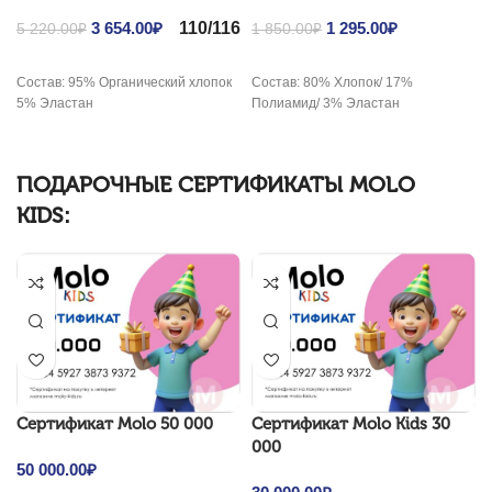
110/116
Original price was: 5
3 654.00
₽
Current
Original price was: 1
1 295.00
₽
Current
5 220.00
₽
1 850.00
₽
220.00₽.
price is: 3
850.00₽.
price is: 1
654.00₽.
295.00₽.
Состав: 95% Органический хлопок
Состав: 80% Хлопок/ 17%
5% Эластан
Полиамид/ 3% Эластан
ПОДАРОЧНЫЕ СЕРТИФИКАТЫ MOLO
KIDS:
Cертификат Molo 50 000
Cертификат Molo Kids 30
000
50 000.00
₽