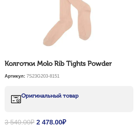
Колготки Molo Rib Tights Powder
Артикул:
7S23G203-8151
Оригинальный товар
3 540.00
₽
Original price was: 3 540.00₽.
2 478.00
₽
Current price is: 2
478.00₽.