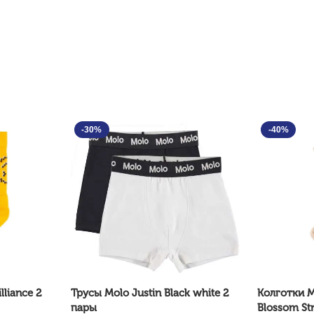
-30%
-40%
liance 2
Трусы Molo Justin Black white 2
Колготки Mo
пары
Blossom St