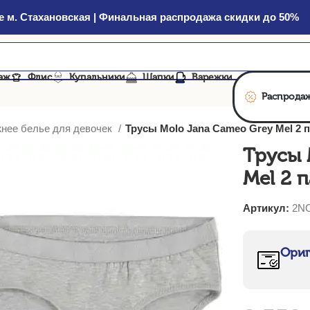
 м. Стахановская | Финальная распродажа скидки до 50%
аж
Флис
Купальники
Шапки
Варежки
Распрода
нее белье для девочек
Трусы Molo Jana Cameo Grey Mel 2 
Трусы 
Mel 2 
Артикул:
2N
Ориг