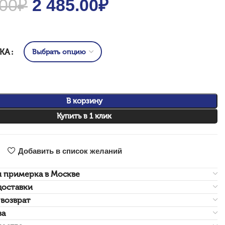
.00
₽
Original price was: 3
2 485.00
₽
Current price
550.00₽.
is: 2
485.00₽.
НКА
В корзину
Купить в 1 клик
Добавить в список желаний
и примерка в Москве
доставки
возврат
за