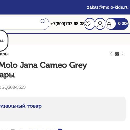
zakaz@molo-kids.ru
+7(800)707-98-38
0.00
₽
жа
пары
Molo Jana Cameo Grey
пары
OSQ303-8529
инальный товар