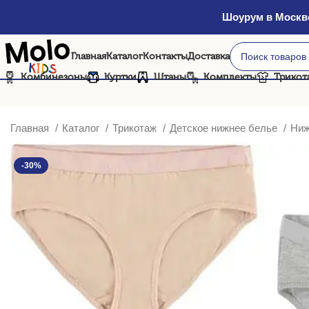
Шоурум в Москве
Главная
Каталог
Контакты
Доставка
Комбинезоны
Куртки
Штаны
Комплекты
Трикот
Главная
Каталог
Трикотаж
Детское нижнее белье
Ниж
-30%