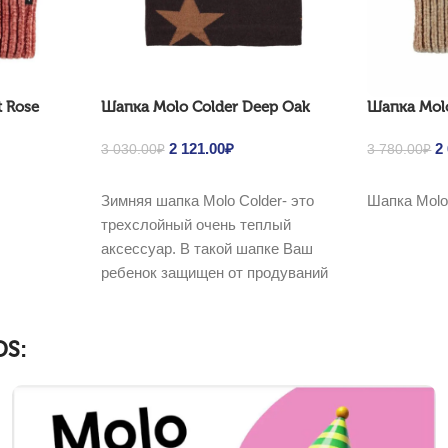
t Rose
Шапка Molo Colder Deep Oak
Шапка Molo
was: 4
nt price is:
Original price was: 3
2 121.00
₽
Current price is:
O
2
3 030.00
₽
3 780.00
₽
5.00₽.
030.00₽.
2 121.00₽.
7
Выбрать ...
Выбрать ...
Зимняя шапка Molo Colder- это
Шапка Molo 
трехслойный очень теплый
аксессуар. В такой шапке Ваш
ребенок защищен от продуваний
на 100%. Надежную
S: