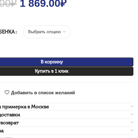
.00
₽
Original price was: 2
1 869.00
₽
Current price
670.00₽.
is: 1
869.00₽.
БЕНКА
В корзину
Купить в 1 клик
Добавить в список желаний
и примерка в Москве
доставки
возврат
за