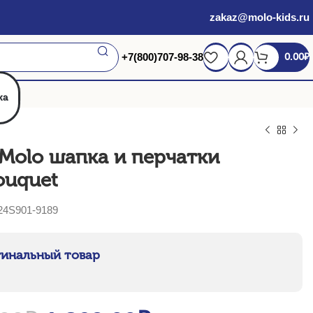
zakaz@molo-kids.ru
+7(800)707-98-38
0.00
₽
жа
Molo шапка и перчатки
ouquet
4S901-9189
инальный товар