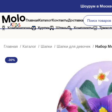
Шоурум в Москве
Главная
Каталог
Контакты
Доставка
Комбинезоны
Куртки
Штаны
Комплекты
Трикот
Главная
Каталог
Шапки
Шапки для девочек
Набор Mo
-30%