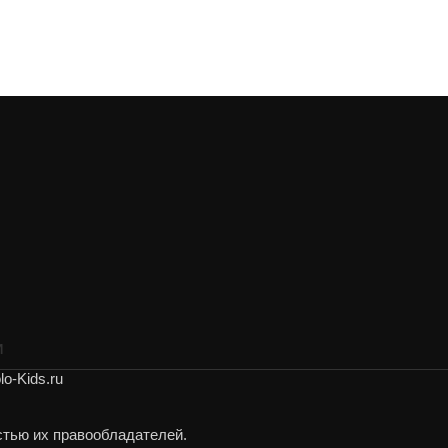
И
o-Kids.ru
стью их правообладателей.