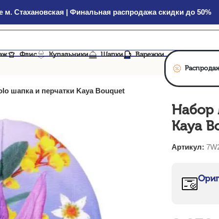
 м. Стахановская | Финальная распродажа скидки до 50%
аж
Флис
Купальники
Шапки
Варежки
Распрода
lo шапка и перчатки Kaya Bouquet
Набор 
Kaya B
Артикул:
7W2
Ориг