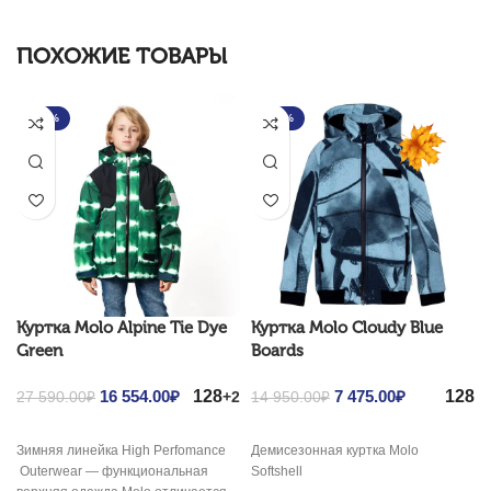
ПОХОЖИЕ ТОВАРЫ
-40%
-50%
Куртка Molo Alpine Tie Dye
Куртка Molo Cloudy Blue
Green
Boards
128
128
Original price was:
16 554.00
₽
Current
Original price was:
7 475.00
₽
Current
+2
27 590.00
₽
14 950.00
₽
27 590.00₽.
price is:
14 950.00₽.
price is: 7
16
475.00₽.
Зимняя линейка High Perfomance
Демисезонная куртка Molo
554.00₽.
Outerwear — функциональная
Softshell