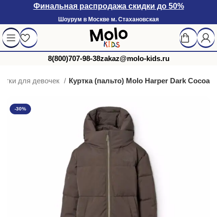
Финальная распродажа скидки до 50%
Шоурум в Москве м. Стахановская
8(800)707-98-38
zakaz@molo-kids.ru
уртки для девочек
Куртка (пальто) Molo Harper Dark Cocoa
-30%