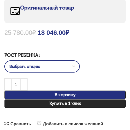
Оригинальный товар
25 780.00
₽
Original price was: 25
18 046.00
₽
Current price is:
780.00₽.
18 046.00₽.
РОСТ РЕБЕНКА
В корзину
Купить в 1 клик
Сравнить
Добавить в список желаний