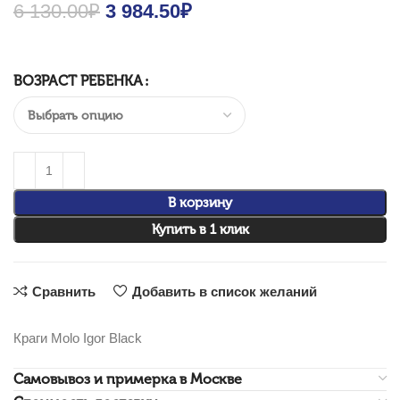
6 130.00
₽
Original price was: 6 130.00₽.
3 984.50
₽
Current price is: 3
984.50₽.
ВОЗРАСТ РЕБЕНКА
В корзину
Купить в 1 клик
Сравнить
Добавить в список желаний
Краги Molo Igor Black
Самовывоз и примерка в Москве