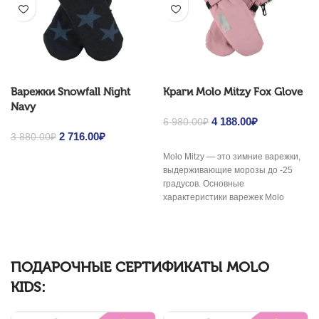
Варежки Snowfall Night
Краги Molo Mitzy Fox Glove
Navy
Original price was: 6
4 188.00
₽
Current
6 980.00
₽
Original price was: 3
2 716.00
₽
Current
980.00₽.
price is: 4
3 880.00
₽
880.00₽.
price is: 2
188.00₽.
Molo Mitzy — это зимние варежки,
716.00₽.
выдерживающие морозы до -25
градусов. Основные
характеристики варежек Molo
Mitzy: -Мембрана 20000/20000;
-Наполнитель Isosoft;
ПОДАРОЧНЫЕ СЕРТИФИКАТЫ MOLO
KIDS: