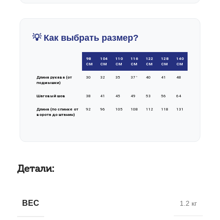
💡 Как выбрать размер?
98
104
110
116
122
128
140
СМ
СМ
СМ
СМ
СМ
СМ
СМ
Длина рукава (от
30
32
35
37 '
40
41
48
подмышки)
Шаговый шов
38
41
45
49
53
56
64
Длина (по спинке от
92
96
105
108
112
118
131
ворота до штанин)
Детали:
ВЕС
1.2 кг