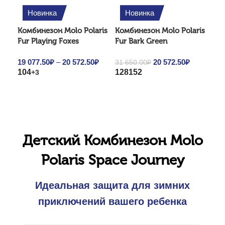
Новинка
Новинка
Комбинезон Molo Polaris
Комбинезон Molo Polaris
Ком
Fur Playing Foxes
Fur Bark Green
Roc
19 077.50
₽
–
20 572.50
₽
Price
Original price
20 572.50
₽
Current
31 650.00
₽
27 
104
128
152
11
+3
range:
was: 31
price is:
19
650.00₽.
20
077.50₽
572.50₽.
through
20
572.50₽
Детский Комбинезон Molo
Polaris Space Journey
Идеальная защита для зимних
приключений вашего ребенка