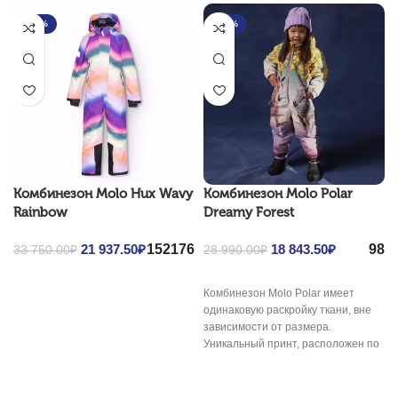
-35%
-35%
Комбинезон Molo Hux Wavy
Комбинезон Molo Polar
Rainbow
Dreamy Forest
152
176
98
Original price was:
21 937.50
₽
Current
Original price was:
18 843.50
₽
Current
33 750.00
₽
28 990.00
₽
33 750.00₽.
price is:
28 990.00₽.
price is:
21
18
Комбинезон Molo Polar имеет
937.50₽.
843.50₽.
одинаковую раскройку ткани, вне
зависимости от размера.
Уникальный принт, расположен по
всему комбинезону, моментально
приковывая к