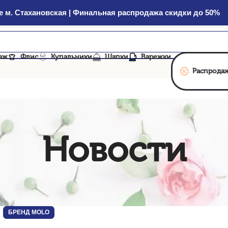
 м. Стахановская | Финальная распродажа скидки до 50%
аж
Флис
Купальники
Шапки
Варежки
Распрода
Новости
БРЕНД MOLO