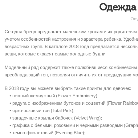
Одежда 
Опу
Сегодня бренд предлагает маленьким крохам и их родителям
учетом особенностей настроения и характера ребенка. Удоб
возрастных групп. В каталоге 2018 года предлагается нескол
вещи, которые скрасят самые холодные будни.
Модельный ряд содержит также полюбившиеся комбинезоны 
преобладающий тон, позволяя отличить их от предыдущих м
В 2018 году вы можете выбрать такие принты для девочек:
• нежный жемчужный (Flower Embroidery);
• радуга с изображением бутонов и соцветий (Flower Rainbo
• ярко-розовый тон (Total Pink);
• загадочные крылья бабочек (Velvet Wing);
• графика с белыми, розовыми и черными разводами (Graphi
• темно-фиолетовый (Evening Blue);