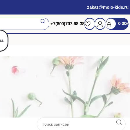
zakaz@molo-kids.ru
+7(800)707-98-38
0.00
₽
жа