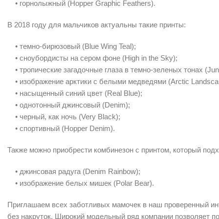
• горнолыжный (Hopper Graphic Feathers).
В 2018 году для мальчиков актуальны такие принты:
• темно-бирюзовый (Blue Wing Teal);
• сноубордисты на сером фоне (High in the Sky);
• тропические загадочные глаза в темно-зеленых тонах (Jun
• изображение арктики с белыми медведями (Arctic Landsca
• насыщенный синий цвет (Real Blue);
• однотонный джинсовый (Denim);
• черный, как ночь (Very Black);
• спортивный (Hopper Denim).
Также можно приобрести комбинезон с принтом, который подх
• джинсовая радуга (Denim Rainbow);
• изображение белых мишек (Polar Bear).
Приглашаем всех заботливых мамочек в наш проверенный инт
без накруток. Широкий модельный ряд компании позволяет по