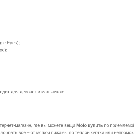
gle Eyes);
pe);
одит для девочек и мальчиков:
ернет-магазин, где вы можете вещи
Molo купить
по приемлемо
добрать все – от мягкой пижамы до теплой куртки или непромок