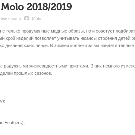
Molo 2018/2019
бликовано
Molo
 не только продуманные модные образы, но и советует подбира
ный крой изделий позволяет учитывать нюансы строения детей 
ько дизайнерских линий. В зимней коллекции вы найдете теплые
с радужными жизнерадостными принтами. В них немного измен
оделей прошлых сезонов.
w);
c Feathers);