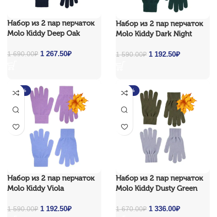
Набор из 2 пар перчаток
Набор из 2 пар перчаток
Molo Kiddy Deep Oak
Molo Kiddy Dark Night
Original price was:
1 267.50
₽
Current
Original price was:
1 192.50
₽
Current
1 690.00
₽
1 590.00
₽
1 690.00₽.
price is:
1 590.00₽.
price is:
1
1
267.50₽.
192.50₽.
-25%
-20%
Набор из 2 пар перчаток
Набор из 2 пар перчаток
Molo Kiddy Viola
Molo Kiddy Dusty Green
Original price was:
1 192.50
₽
Current
Original price was:
1 336.00
₽
Current
1 590.00
₽
1 670.00
₽