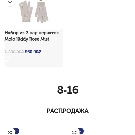
Набор из 2 пар перчаток
Molo Kiddy Rose Mist
Original price was:
960.00
₽
Current
1 200.00
₽
1 200.00₽.
price is:
960.00₽.
8-16
РАСПРОДАЖА
-30%
-30%