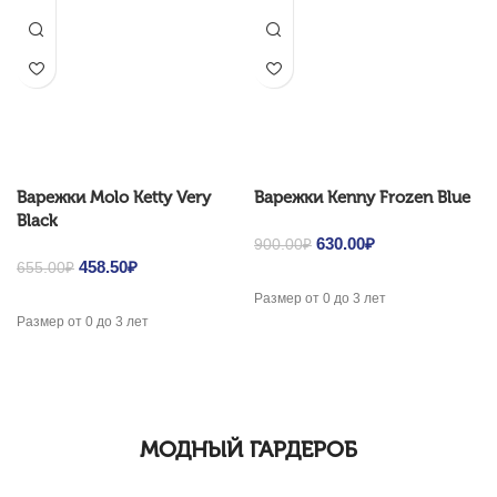
Варежки Molo Ketty Very
Варежки Kenny Frozen Blue
Black
Original price was:
630.00
₽
Current price
900.00
₽
Original price was:
458.50
₽
Current price
900.00₽.
is: 630.00₽.
655.00
₽
655.00₽.
is: 458.50₽.
Размер от 0 до 3 лет
Размер от 0 до 3 лет
МОДНЫЙ ГАРДЕРОБ